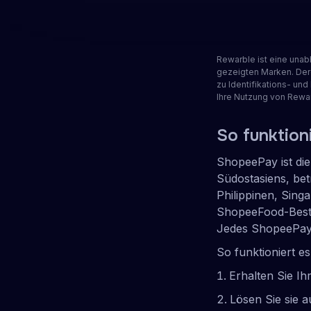
Geschenkkarte erhalten
Partner 
4.2
TrustScore
•
150
Rewarble ist eine unab
gezeigten Marken. Der
zu Identifikations- un
Ihre Nutzung von Rewa
So funktio
ShopeePay ist die
Südostasiens, bet
Philippinen, Sing
ShopeeFood-Best
Jedes ShopeePay-K
So funktioniert es
Erhalten Sie I
Lösen Sie sie 