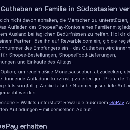
uthaben an Familie in Südostasien ve
 dich nicht davon abhalten, die Menschen zu unterstützen, 
 Das Aufladen des ShopeePay‑Kontos eines Familienmitglieds
dem Ausland bei täglichen Bedürfnissen zu helfen. Hol dir 
inem Partner, löse ihn auf Rewarble.com ein, gib die regist
nnummer des Empfängers ein – das Guthaben wird innerh
eit für Shopee‑Bestellungen, ShopeeFood‑Lieferungen,
ungen und Einkäufe des Alltags.
 Option, um regelmäßige Monatsausgaben abzudecken, et
e dringende Aufladung kurzfristig zu erledigen. Prüfe die
ng stets sorgfältig. An die falsche Nummer gesendete Auf
 gemacht werden.
esische E‑Wallets unterstützt Rewarble außerdem
GoPay
Au
en‑Aufladungen – mit demselben Ablauf.
ePay erhalten