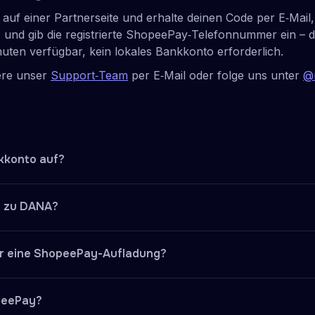
auf einer Partnerseite und erhalte deinen Code per E‑Mail
, und gib die registrierte ShopeePay‑Telefonnummer ein – 
uten verfügbar, kein lokales Bankkonto erforderlich.
ere unser
Support‑Team
per E‑Mail oder folge uns unter
@
kkonto auf?
y Gutschein auf einer Partnerseite mit PayPal, Venmo, ei
y zu DANA?
den. Sie erhalten den Code per E-Mail, lösen ihn auf rew
nummer ein, die mit dem ShopeePay-Konto verknüpft ist. Da
u überweisen, öffnen Sie die ShopeePay-App, gehen Sie
r — kein lokales Bankkonto erforderlich.
ür eine ShopeePay-Aufladung?
s und geben Sie die registrierte DANA-Telefonnummer de
ert sein. Wenn Sie sich außerhalb Indonesiens befinden und
ePay-Aufladung beträgt Rp10.000. Standard-ShopeePay-Ko
 Rewarble – keine indonesische Bank erforderlich.
opeePay?
00. ShopeePay Plus-Konten, die mit einem indonesischen