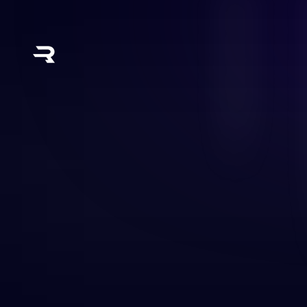
Holen Sie sich eine Rewarble Shopee
Ihren ShopeePay-Reward. Kein indon
kein Gang zum Geldautomaten nötig. E
Partnernetzwerk von Rewarble, das b
Zahlungsmethoden unterstützt. Ihr Gu
weniger Minuten der registrierten S
gutgeschrieben.
Funktioniert direkt mit ShopeePay
In wenigen Minuten startklar
Für Einkäufe verwenden