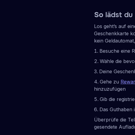
So
lädst du
Los geht’s auf ei
Geschenkkarte ko
kein Geldautomat,
Besuche eine R
Wähle die bevo
Deine Geschenk
Gehe zu
Rewar
hinzuzufügen
Gib die regist
Das Guthaben i
Überprüfe die Te
gesendete Auflad