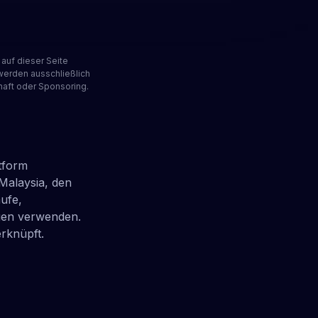
auf dieser Seite
werden ausschließlich
haft oder Sponsoring.
tform
Malaysia, den
ufe,
gen verwenden.
rknüpft.