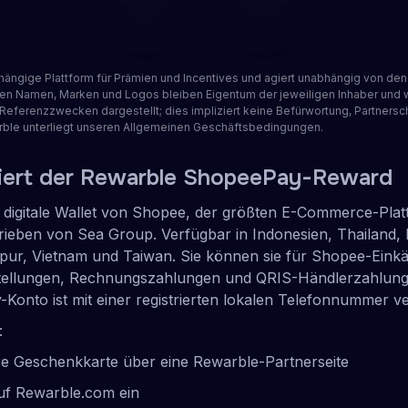
ansehen
2 Bewertungen
hängige Plattform für Prämien und Incentives und agiert unabhängig von den 
en Namen, Marken und Logos bleiben Eigentum der jeweiligen Inhaber und 
d Referenzzwecken dargestellt; dies impliziert keine Befürwortung, Partnersc
rble unterliegt unseren Allgemeinen Geschäftsbedingungen.
niert der Rewarble ShopeePay-Reward
 digitale Wallet von Shopee, der größten E-Commerce-Plat
rieben von Sea Group. Verfügbar in Indonesien, Thailand, 
apur, Vietnam und Taiwan. Sie können sie für Shopee-Einkä
ellungen, Rechnungszahlungen und QRIS-Händlerzahlun
onto ist mit einer registrierten lokalen Telefonnummer ve
:
hre Geschenkkarte über eine Rewarble-Partnerseite
auf Rewarble.com ein