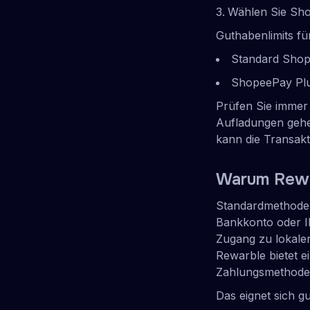
Wählen Sie Sho
Guthabenlimits f
Standard Shop
ShopeePay Plu
Prüfen Sie immer 
Aufladungen gehe
kann die Transak
Warum Rewa
Standardmethoden
Bankkonto oder I
Zugang zu lokalen
Rewarble bietet e
Zahlungsmethoden
Das eignet sich gu