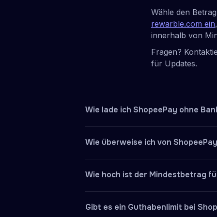
Wähle den Betrag 
rewarble.com ein
innerhalb von Min
Fragen? Kontakti
für Updates.
Wie lade ich ShopeePay ohne Ban
Kaufen Sie einen Rewarble ShopeePa
Wie überweise ich von ShopeePa
anderen verfügbaren Zahlungsmetho
und geben die registrierte Telefon
Um Geld von ShopeePay zu DANA z
innerhalb weniger Minuten verfügba
Wie hoch ist der Mindestbetrag f
„Überweisen“, wählen Sie DANA au
ein. Beide Wallets müssen verifizi
Der Mindestbetrag für eine Shope
zuerst aufladen müssen, nutzen Sie
Gibt es ein Guthabenlimit bei Sh
maximales Guthaben von Rp2.000.0