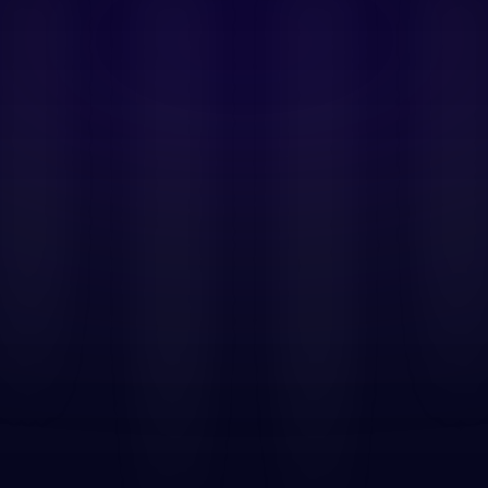
Einlösen
Marken
Unterstützung
Anmelden
Pay-Geschenkkarte für
esisches Bankkonto und
rhältlich über das
eim Checkout viele
thaben wird innerhalb
hopeePay-Telefonnummer