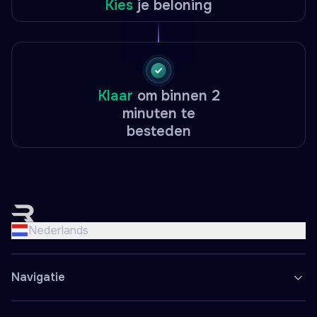
Kies
je beloning
Klaar
om binnen 2
minuten te
besteden
English
Nederlands
Nederlands
Français
Deutsch
Navigatie
Español
Polski