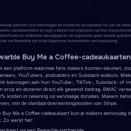
partners
 beoordelingen
nkelijk platform voor beloningen en incentives en opereert los van de mer
amen, handelsmerken en logo's blijven het eigendom van hun respectieveli
identificatie en referentie weergegeven, en impliceren geen enkele goedkeuri
ruik van Rewarble zijn onze Algemene Voorwaarden van toepassing.
ewarble Buy Me a Coffee-cadeaukaarten
is een platform waarmee fans makers kunnen steunen, zoal
tenaars, YouTubers, podcasters en Substack-auteurs. Ma
nk toevoegen aan hun YouTube-, TikTok-, Substack- of In
n erop en doneren direct elk gewenst bedrag. BMAC verwer
 0% kosten in rekening op eenmalige donaties. Makers be
even, min de standaardverwerkingskosten van Stripe.
 Buy Me a Coffee-cadeaukaart kun je makers eenvoudig s
t. Zo werkt het:
eaukaart via een Rewarble-partnersite