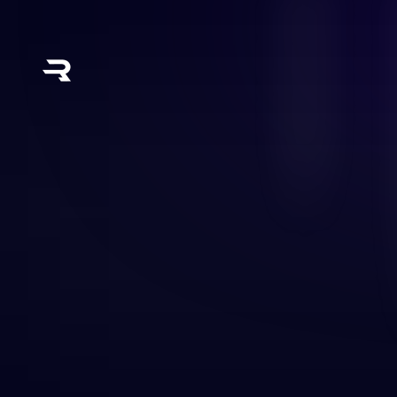
Koop een Rewarble Buy Me a Coffee p
favoriete creators zonder persoonlijk
prepaidcode op een partnersite, acti
een virtuele Visa-kaart aan te maken 
Buy Me a Coffee-account. Binnen enke
Direct beschikbaar en klaar voor gebrui
Geen creditcard vereist
Doneer aan creators wereldwijd