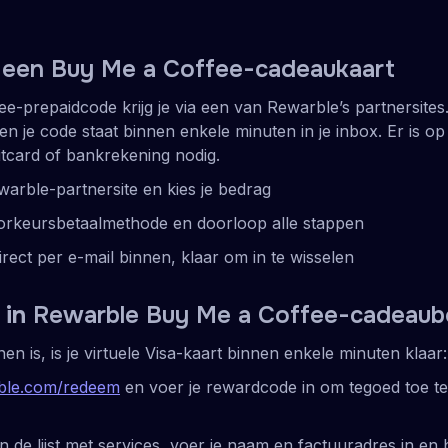
je een Buy Me a Coffee-cadeaukaart
e-prepaidcode krijg je via een van Rewarble’s partnersites.
n je code staat binnen enkele minuten in je inbox. Er is o
tcard of bankrekening nodig.
arble-partnersite en kies je bedrag
oorkeursbetaalmethode en doorloop alle stappen
rect per e-mail binnen, klaar om in te wisselen
 in
Rewarble Buy Me a Coffee-cadeaub
en is, is je virtuele Visa-kaart binnen enkele minuten klaar:
ble.com/redeem
en voer je rewardcode in om tegoed toe te
in de lijst met services, voer je naam en factuuradres in en 