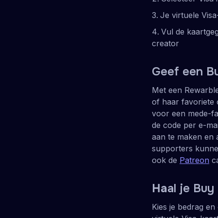
Je virtuele Vis
Vul de kaartge
creator
Geef een B
Met een Rewarble-
of haar favoriete
voor een mede-fan
de code per e-mai
aan te maken en 
supporters kunnen
ook de
Patreon
c
Ha
al je Bu
Kies je bedrag en