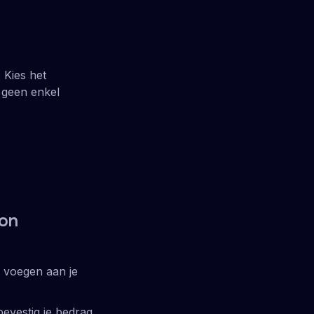
 Kies het
p geen enkel
on
 voegen aan je
bevestig je bedrag