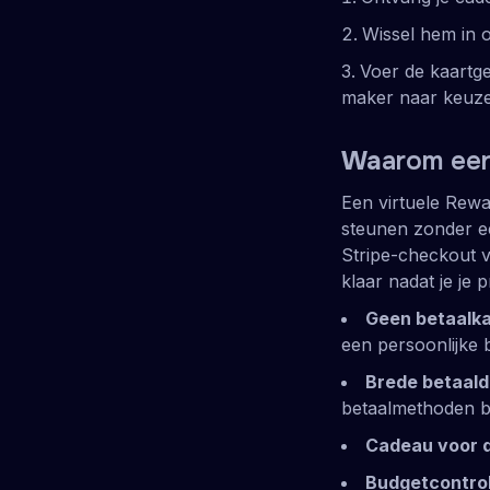
Wissel hem in 
Voer de kaartg
maker naar keuz
Wa
arom ee
Een virtuele Rewa
steunen zonder ee
Stripe-checkout 
klaar nadat je je 
Geen betaalka
een persoonlijke 
Brede betaald
betaalmethoden bi
Cadeau voor d
Budgetcontrol