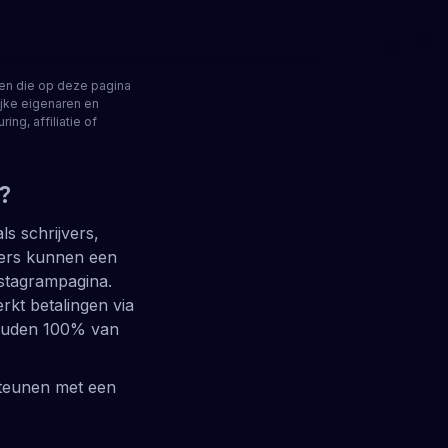
ken die op deze pagina
jke eigenaren en
ng, affiliatie of
?
s schrijvers,
kers kunnen een
stagrampagina.
kt betalingen via
houden 100% van
teunen met een