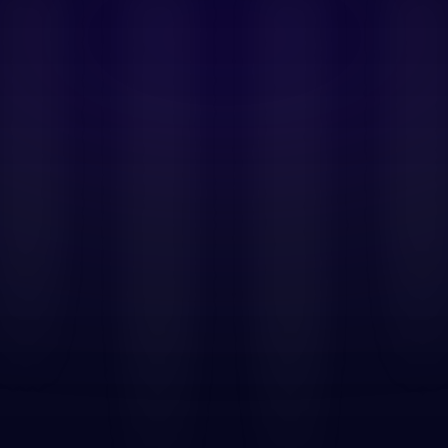
Inwisselen
Merken
Ondersteuning
Aanmelden
repaidcode en steun je
e bankkaart. Koop je
veer deze op Rewarble om
en voeg deze toe aan je
le minuten klaar.
k