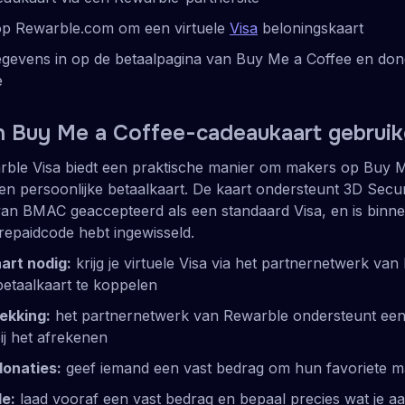
op Rewarble.com om een virtuele
Visa
beloningskaart
egevens in op de betaalpagina van Buy Me a Coffee en do
e
n Buy Me a Coffee-cadeaukaart gebrui
rble Visa biedt een praktische manier om makers op Buy M
n persoonlijke betaalkaart. De kaart ondersteunt 3D Secu
van BMAC geaccepteerd als een standaard Visa, en is binn
prepaidcode hebt ingewisseld.
art nodig:
krijg je virtuele Visa via het partnernetwerk va
betaalkaart te koppelen
ekking:
het partnernetwerk van Rewarble ondersteunt een
j het afrekenen
onaties:
geef iemand een vast bedrag om hun favoriete m
e:
laad vooraf een vast bedrag en bepaal precies wat je aa