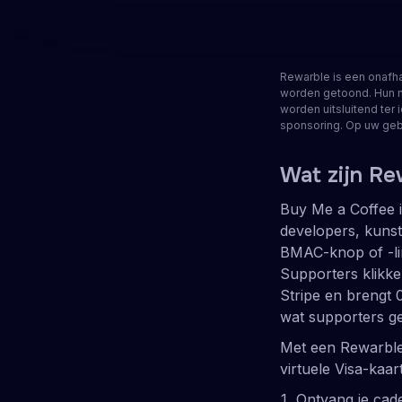
Ontvang een cadeaukaart
Bekijk 
4.2
TrustScore
•
1502
Rewarble is een onafha
worden getoond. Hun n
worden uitsluitend ter 
sponsoring. Op uw geb
Wat zijn R
Buy Me a Coffee 
developers, kuns
BMAC-knop of -li
Supporters klikke
Stripe en brengt
wat supporters g
Met een Rewarble
virtuele Visa-kaar
Ontvang je cad