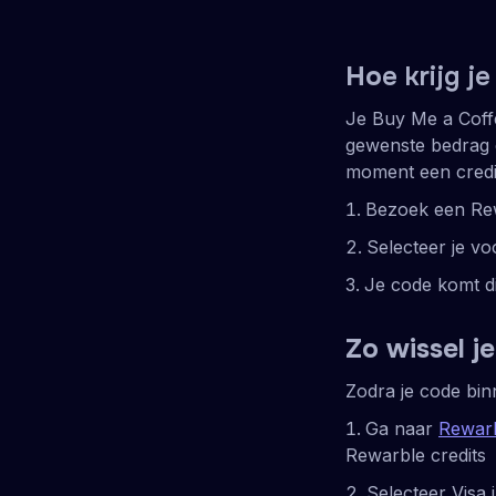
Ho
e krijg 
Je Buy Me a Coffe
gewenste bedrag e
moment een credi
Bezoek een Rew
Selecteer je v
Je code komt di
Zo wissel je
Zodra je code binn
Ga naar
Rewar
Rewarble credits
Selecteer Visa 