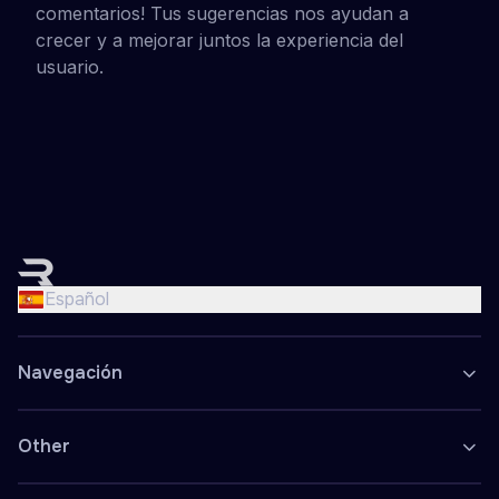
comentarios! Tus sugerencias nos ayudan a
crecer y a mejorar juntos la experiencia del
usuario.
English
Nederlands
Español
Français
Deutsch
Navegación
Español
Polski
Other