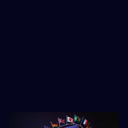
ShopeePay
Capitalist
Service recharge
Service recharge
Venmo
PayPal
Service recharge
Rewarble reward