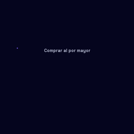
Comprar al por mayor
Linkaja
Go Pay
Service recharge
Service recharge