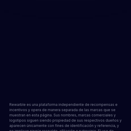
Funciona directamente con OVO Cash
Proceso de canje sencillo
Servicio popular en Indonesia
Deja tu cuenta de OVO Cash lista al instante con
una tarjeta de regalo de Rewarble. No necesitas
una cuenta bancaria indonesia ni ir a un cajero
automático. Consíguela a través de la red de
socios de Rewarble, canjéala y tu cuenta de OVO
quedará lista en cuestión de minutos.
Ver socios
Obtén una tarjeta de regalo
4.2
•
1502 reseñas
Rewarble es una plataforma independiente de recompensas e
incentivos y opera de manera separada de las marcas que se
muestran en esta página. Sus nombres, marcas comerciales y
logotipos siguen siendo propiedad de sus respectivos dueños y
aparecen únicamente con fines de identificación y referencia, y
no implican ningún respaldo, afiliación o patrocinio. El uso de