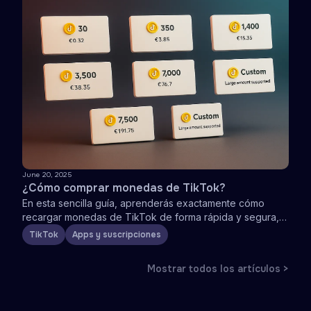
June 20, 2025
¿Cómo comprar monedas de TikTok?
En esta sencilla guía, aprenderás exactamente cómo
recargar monedas de TikTok de forma rápida y segura,
¡para que puedas disfrutar al máximo de todo lo que
TikTok
Apps y suscripciones
TikTok tiene para ofrecer!
Mostrar todos los artículos >