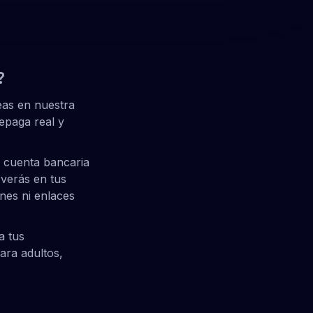
?
eas en nuestra
repaga real y
u cuenta bancaria
 verás en tus
nes ni enlaces
a tus
ara adultos,