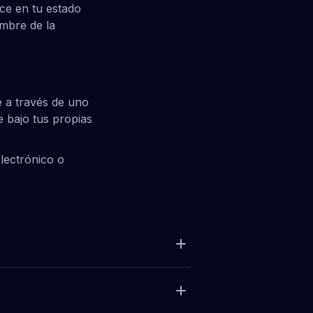
ce en tu estado
ombre de la
e a través de uno
 bajo tus propias
lectrónico o
tarjeta, el
para completar