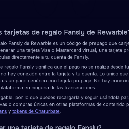
nsly
socios
 reseñas
s tarjetas de regalo Fansly de Rewarble
galo Fansly de Rewarble es un código de prepago que canj
enerar una tarjeta Visa o Mastercard virtual, una tarjeta p
culas directamente a tu cuenta de Fansly.
de regalo Fansly significa que el pago no se realiza desde t
, no hay conexión entre la tarjeta y tu cuenta. Lo único que
 es un pago genérico con tarjeta prepaga. No hay conexio
plataforma en ninguna de las transacciones.
argable, por lo que puedes recargarla y seguir usándola par
ivas o compras únicas en otras plataformas de contenido p
ans
y
tokens de Chaturbate
.
ar una tarjeta de regalo Fansly?