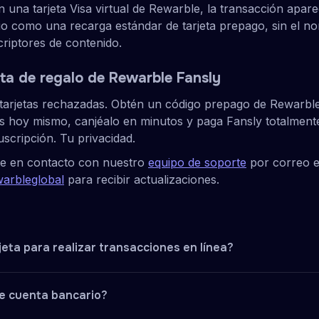
una tarjeta Visa virtual de Rewarble, la transacción apare
o como una recarga estándar de tarjeta prepago, sin el n
criptores de contenido.
eta de regalo de Rewarble Fansly
n tarjetas rechazadas. Obtén un código prepago de Rewarbl
s hoy mismo, canjéalo en minutos y paga Fansly totalmente
uscripción. Tu privacidad.
e en contacto con nuestro
equipo de soporte
por correo e
arbleglobal
para recibir actualizaciones.
eta para realizar transacciones en línea?
le en transacciones en línea, deberás ingresar el número de 
e cuenta bancario?
to que proporcionaste. Esta información es indispensable 
orma segura.