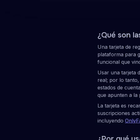
Paga de forma discreta
Una tarjeta de pago recargable para Fa
Obtén un código de prepago
Ver 
4.2
TrustScore
•
1502
¿Qué son la
Una tarjeta de re
plataforma para g
funcional que vin
Usar una tarjeta 
real; por lo tanto
estados de cuenta
que apunten a la 
La tarjeta es rec
suscripciones act
incluyendo
OnlyF
¿Por qué us