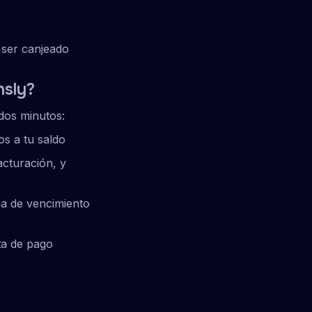
a ser canjeado
nsly?
 dos minutos:
s a tu saldo
acturación, y
cha de vencimiento
eta de pago