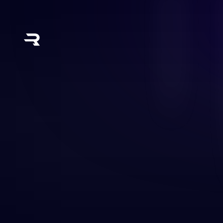
Paga en Fansly. Mantén tus pagos baj
convierte un código de prepago en una 
minutos. Aceptada en Fansly, desvinc
completamente discreta. Obtén una tar
sitio de un socio y crea una tarjeta vi
Fansly.
Emitida al instante y lista para usar