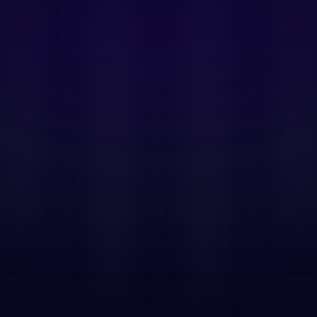
Canjear
Marcas
Soporte
Iniciar sesión
o control. Rewarble
tarjeta Visa virtual en
ulada de tu banco y
jeta de regalo Fansly en el
rtual para tus pagos de