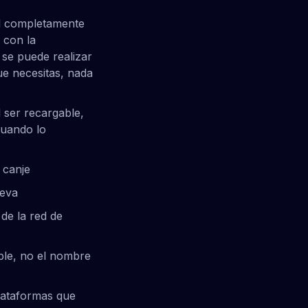
al completamente
 con la
 se puede realizar
ue necesitas, nada
l ser recargable,
cuando lo
 canje
ueva
de la red de
ble, no el nombre
plataformas que