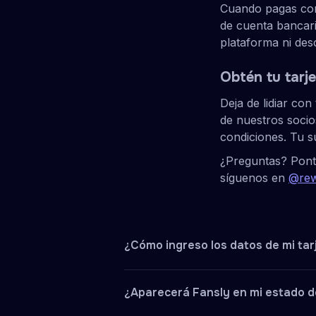
Cuando pagas con 
de cuenta bancari
plataforma ni des
Obtén tu tarj
Deja de lidiar co
de nuestros socio
condiciones. Tu s
¿Preguntas? Pont
síguenos en
@rew
¿Cómo ingreso los datos de mi tarj
Para usar tu Visa virtual de Rewarb
¿Aparecerá Fansly en mi estado d
código CVC y la fecha de vencimien
tus compras y debe guardarse de f