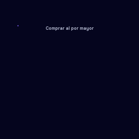
Comprar al por mayor
Guild Wars 2
Nexon
Gift card
Gift card
XBOX
Free Fire