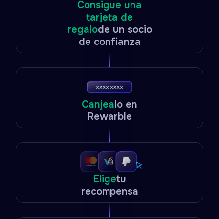
Consigue una
tarjeta de
regalo
de un socio
de confianza
Canjea
lo en
Rewarble
Elige
tu
recompensa