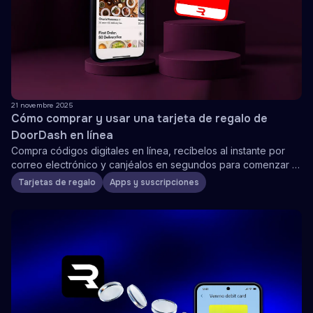
21 novembre 2025
Cómo comprar y usar una tarjeta de regalo de
DoorDash en línea
Compra códigos digitales en línea, recíbelos al instante por
correo electrónico y canjéalos en segundos para comenzar a
pedir
Tarjetas de regalo
Apps y suscripciones