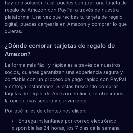
hay una solución fácil: puedes comprar una tarjeta de
regalo de Amazon con PayPal a través de nuestra
plataforma. Una vez que recibas tu tarjeta de regalo
digital, puedes canjearla en Amazon y comprar lo que
quieras.
¿Dónde comprar tarjetas de regalo de
Amazon?
La forma más fácil y rápida es a través de nuestros
socios, quienes garantizan una experiencia segura y
confiable con un proceso de pago rápido con PayPal
y entrega instantánea. Si estás buscando comprar
tarjetas de regalo de Amazon en línea, te ofrecemos
la opción más segura y conveniente.
Por qué miles de clientes nos eligen:
Entrega instantánea por correo electrónico,
disponible las 24 horas, los 7 días de la semana