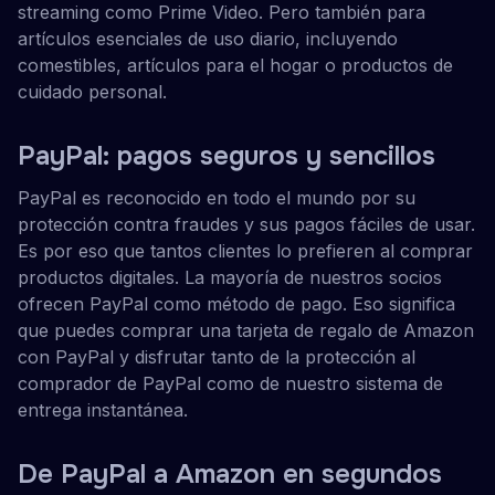
streaming como Prime Video. Pero también para
artículos esenciales de uso diario, incluyendo
comestibles, artículos para el hogar o productos de
cuidado personal.
PayPal: pagos seguros y sencillos
PayPal es reconocido en todo el mundo por su
protección contra fraudes y sus pagos fáciles de usar.
Es por eso que tantos clientes lo prefieren al comprar
productos digitales. La mayoría de nuestros socios
ofrecen PayPal como método de pago. Eso significa
que puedes comprar una tarjeta de regalo de Amazon
con PayPal y disfrutar tanto de la protección al
comprador de PayPal como de nuestro sistema de
entrega instantánea.
De PayPal a Amazon en segundos