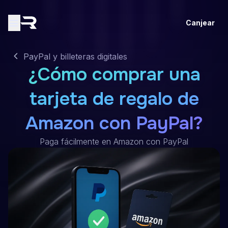
Canjear
PayPal y billeteras digitales
¿Cómo comprar una
tarjeta de regalo de
Amazon con PayPal?
Paga fácilmente en Amazon con PayPal