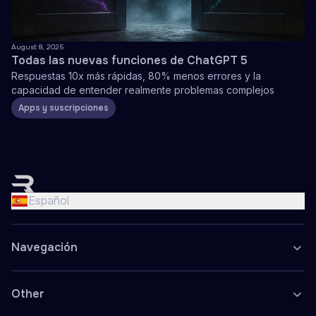
August 8, 2025
Todas las nuevas funciones de ChatGPT 5
Respuestas 10x más rápidas, 80% menos errores y la
capacidad de entender realmente problemas complejos
Apps y suscripciones
English
Nederlands
Español
Français
Deutsch
Navegación
Español
Polski
Other