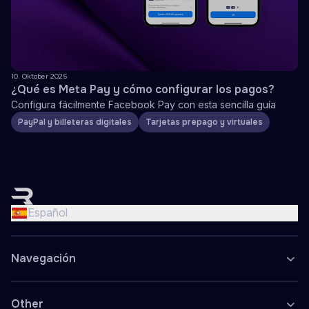
10. Oktober 2025
¿Qué es Meta Pay y cómo configurar los pagos?
Configura fácilmente Facebook Pay con esta sencilla guía
PayPal y billeteras digitales
Tarjetas prepago y virtuales
English
Nederlands
Español
Français
Deutsch
Navegación
Español
Polski
Other