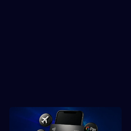
Douglas
DoorDash
Gift card
Gift card
Twitch
Disney+
Gift card
Gift card