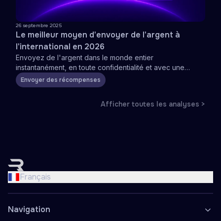
26 septembre 2025
Le meilleur moyen d'envoyer de l'argent à
l'international en 2026
Envoyez de l'argent dans le monde entier
instantanément, en toute confidentialité et avec une
tarification transparente
Envoyer des récompenses
Afficher toutes les analyses >
English
Nederlands
Français
Français
Deutsch
Navigation
Español