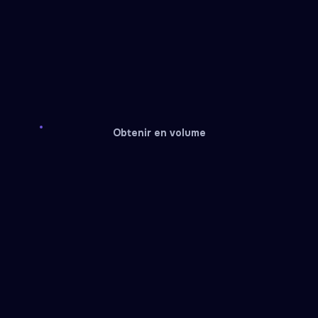
Obtenir en volume
Eneba
Google Play
Gift card
Gift card