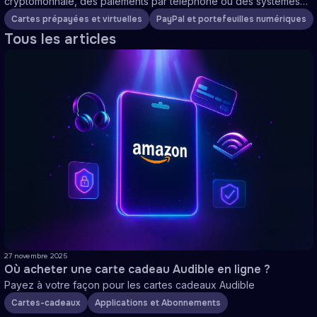
cryptomonnaie, des paiements par téléphone ou des systèmes
régionaux. Choisissez un rechargement direct ou des cartes
Cartes prépayées et virtuelles
PayPal et portefeuilles numériques
prépayées rechargeables.
Tous les articles
27 novembre 2025
Où acheter une carte cadeau Audible en ligne ?
Payez à votre façon pour les cartes cadeaux Audible
Cartes-cadeaux
Applications et Abonnements