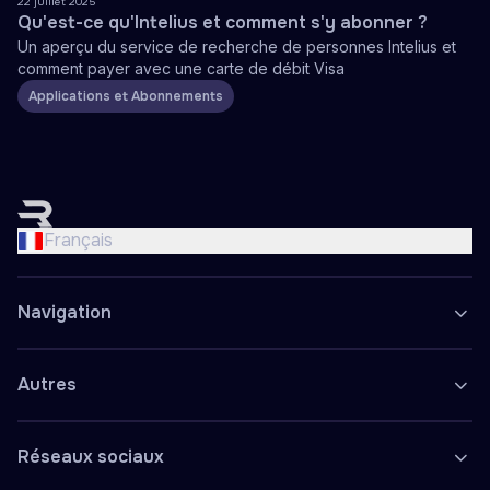
22 juillet 2025
Qu'est-ce qu'Intelius et comment s'y abonner ?
Un aperçu du service de recherche de personnes Intelius et
comment payer avec une carte de débit Visa
Applications et Abonnements
English
Nederlands
Français
Français
Deutsch
Navigation
Español
Polski
Autres
Réseaux sociaux