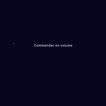
Commander en volume
Zalando
Twitch
Gift card
Gift card