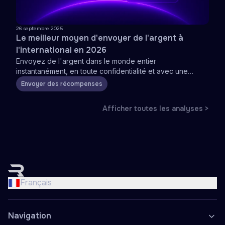
26 septembre 2025
Le meilleur moyen d'envoyer de l'argent à
l'international en 2026
Envoyez de l'argent dans le monde entier
instantanément, en toute confidentialité et avec une
tarification transparente
Envoyer des récompenses
Afficher toutes les analyses >
English
Nederlands
Français
Français
Deutsch
Navigation
Español