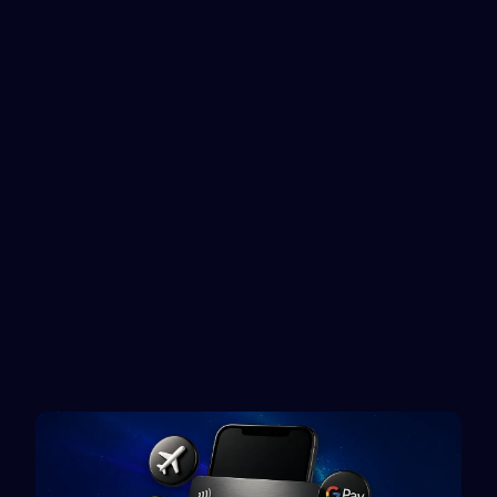
Disney+
Netflix
Gift card
Gift card
Uber Eats
Etsy
Gift card
Rewarble reward