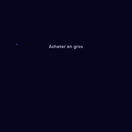
Acheter en gros
Midjourney
Fiverr
Reward card
Reward card