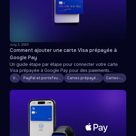
July 2, 2025
Comment ajouter une carte Visa prépayée à
Google Pay
Un guide étape par étape pour connecter votre carte
Visa prépayée à Google Pay pour des paiements
rapides, sécurisés et sans contact
Visa
PayPal et portefeuilles numériques
Cartes prépayées et virtuelles
Cartes-cadeaux