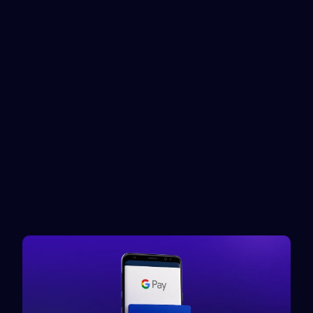
Facebook Ads
Temu
Rewarble reward
Rewarble reward
ChatGPT
Mastercard
Reward card
Reward card