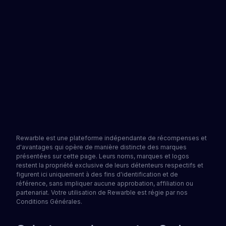
large éventail de modes de paiement lors du
règlement. Le numéro de votre carte, le code de
sécurité et la date d'expiration sont prêts en
quelques minutes et acceptés dans de
nombreuses régions où Visa est pris en charge.
Voir les partenaires
Obtenez une carte cadeau
4.2
•
1502 avis
Rewarble est une plateforme indépendante de récompenses et
d'avantages qui opère de manière distincte des marques
présentées sur cette page. Leurs noms, marques et logos
restent la propriété exclusive de leurs détenteurs respectifs et
figurent ici uniquement à des fins d'identification et de
référence, sans impliquer aucune approbation, affiliation ou
partenariat. Votre utilisation de Rewarble est régie par nos
Conditions Générales.