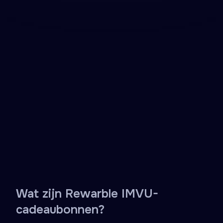
Te gebruiken voor avatars en virtuele kamers
Geen bankkaart nodig in de app
Direct geleverd per e-mail
Haal een IMVU-cadeaubon en voeg Credits toe
aan elk IMVU-account – te gebruiken voor outfits
voor avatars, virtuele kamers, animaties, stickers
en exclusieve items in deze sociale virtuele wereld.
Beschikbaar via het partnernetwerk van
Rewarble, met ondersteuning voor een brede
keuze aan betaalmethoden bij het afrekenen.
Bekijk partners
Ontvang een cadeaubon
4.2
•
1502 beoordelingen
Wat zijn Rewarble IMVU-
cadeaubonnen?