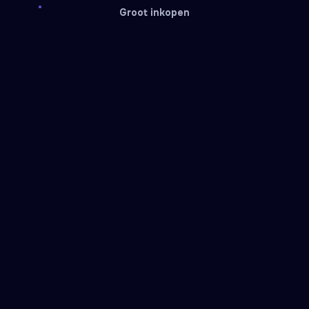
Groot inkopen
Free Fire
PUBG
Gift card
Gift card
IMVU
Blizzard
Gift card
Gift card