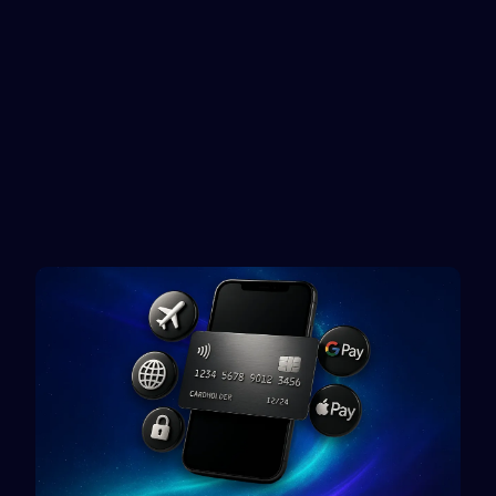
Fortnite
PlayStation
Gift card
Reward card