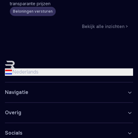
transparante prijzen
Beloningen versturen
Bekijk alle inzichten >
English
Nederlands
Nederlands
Français
Deutsch
Navigatie
Español
Polski
Overig
Socials