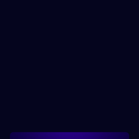
OVO
ShopeePay
Service recharge
Service recharge
AstroPay
Luxon Pay
Service recharge
Service recharge