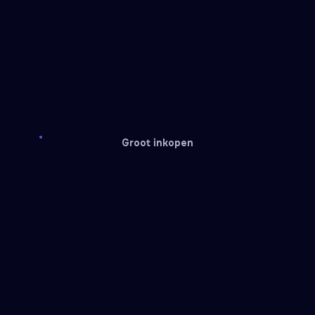
Groot inkopen
Papara
Go Pay
Service recharge
Service recharge