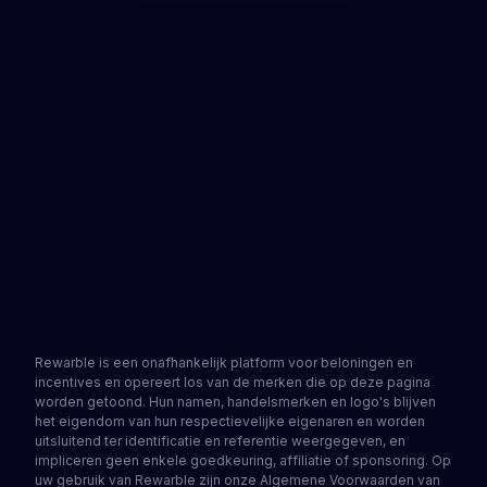
Snel en eenvoudig proces
Alleen je Paysera-rekeningnummer is vereist
Directe e-maillevering
Zet je Paysera-account in enkele minuten klaar.
Geen SEPA-overboeking of traditionele bank
nodig. Haal een Rewarble-cadeaukaart bij een
partnersite, verzilver die op Rewarble en kies
Paysera als je beloning.
Bekijk partners
Ontvang een cadeaukaart
4.2
•
1502 beoordelingen
Rewarble is een onafhankelijk platform voor beloningen en
incentives en opereert los van de merken die op deze pagina
worden getoond. Hun namen, handelsmerken en logo's blijven
het eigendom van hun respectievelijke eigenaren en worden
uitsluitend ter identificatie en referentie weergegeven, en
impliceren geen enkele goedkeuring, affiliatie of sponsoring. Op
uw gebruik van Rewarble zijn onze Algemene Voorwaarden van