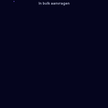
In bulk aanvragen
Razer
Zalando
Gift card
Gift card
DoorDash
Twitch
Gift card
Gift card