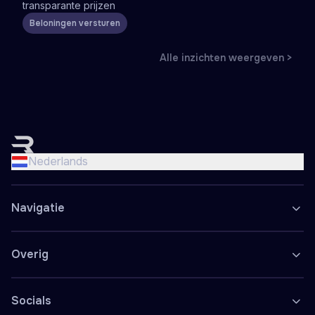
transparante prijzen
Beloningen versturen
Alle inzichten weergeven >
English
Nederlands
Nederlands
Français
Deutsch
Navigatie
Español
Polski
Overig
Socials