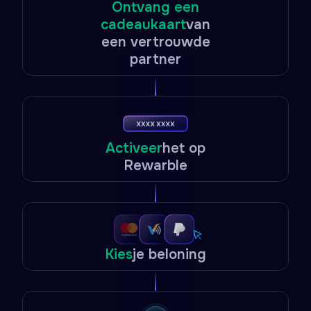
Ontvang een
cadeaukaart
van
een vertrouwde
partner
Activeer
het op
Rewarble
Kies
je beloning