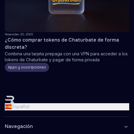
November 20, 2025
¿Cómo comprar tokens de Chaturbate de forma
discreta?
Combina una tarjeta prepaga con una VPN para acceder a los
tokens de Chaturbate y pagar de forma privada
Apps y suscripciones
English
Nederlands
Español
Français
Deutsch
Navegación
Español