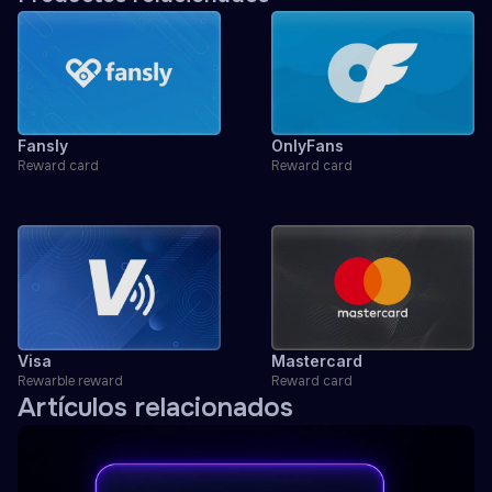
Fansly
OnlyFans
Reward card
Reward card
Visa
Mastercard
Rewarble reward
Reward card
Artículos relacionados