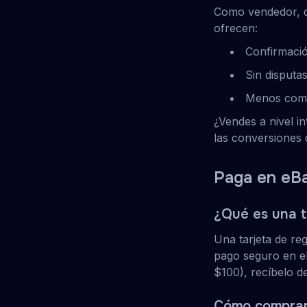
Como vendedor, qui
ofrecen:
Confirmació
Sin disputa
Menos comi
¿Vendes a nivel i
las conversiones d
Paga en eBa
¿Qué es una t
Una tarjeta de r
pago seguro en eB
$100), recíbelo de
Cómo comprar 