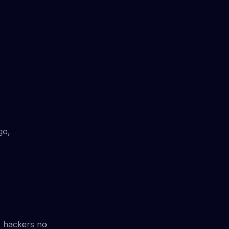
go,
s hackers no