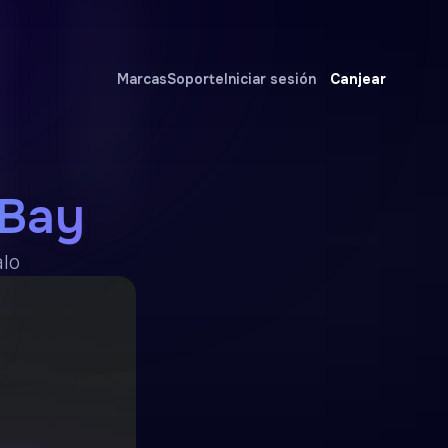
Canjear
Marcas
Soporte
Iniciar sesión
eBay
alo