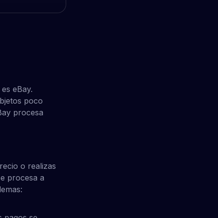
 es eBay.
objetos poco
Bay procesa
recio o realizas
se procesa a
lemas:
s pagos se