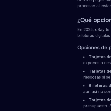
procesan al insta
¿Qué opcio
En 2025, eBay te l
billeteras digital
Opciones de 
Tarjetas de
expones a ries
Tarjetas de
riesgosas si s
Billeteras 
aun así no so
Tarjetas d
presupuesto. S