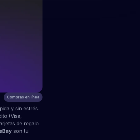
Compras en línea
da y sin estrés.
ito (Visa,
arjetas de regalo
 eBay
son tu