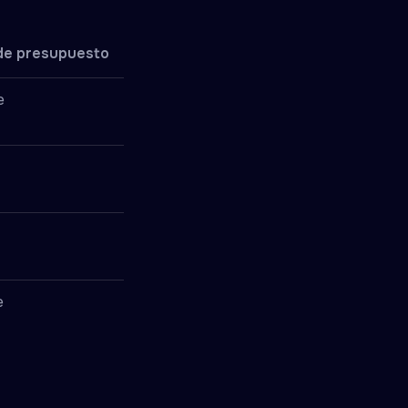
de presupuesto
e
e