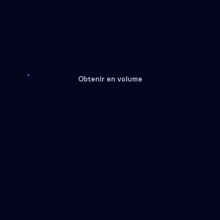
Obtenir en volume
Papara
Go Pay
Service recharge
Service recharge