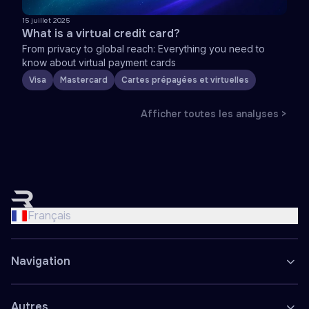
15 juillet 2025
What is a virtual credit card?
From privacy to global reach: Everything you need to
know about virtual payment cards
Visa
Mastercard
Cartes prépayées et virtuelles
Afficher toutes les analyses >
English
Nederlands
Français
Français
Deutsch
Navigation
Español
Polski
Autres