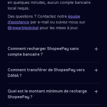
en quelques minutes, aucun compte bancaire
local requis.
Des questions ? Contactez notre
équipe
d’assistance
par e-mail ou suivez-nous sur
@rewarbleglobal
pour les mises à jour.
Comment recharger ShopeePay sans
compte bancaire ?
Achetez un bon Rewarble ShopeePay sur un
Comment transférer de ShopeePay vers
site partenaire en utilisant PayPal, Venmo,
DANA ?
une carte ou d'autres méthodes disponibles.
Recevez le code par e-mail, activez-le sur
Pour transférer de ShopeePay vers DANA,
rewarble.com et saisissez le numéro de
Quel est le montant minimum de recharge
ouvrez l'application ShopeePay, allez dans
téléphone enregistré lié au compte
ShopeePay ?
Transfert, sélectionnez DANA, et saisissez le
ShopeePay. Le solde arrive en quelques
numéro de téléphone DANA enregistré du
minutes — aucun compte bancaire local n'est