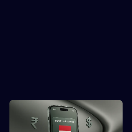
OVO
AstroPay
Service recharge
Service recharge
Revolut
PayPal
Sending reward
Rewarble reward