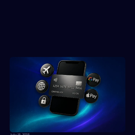
Etsy
Apple
Rewarble reward
Gift card
July 15, 2025