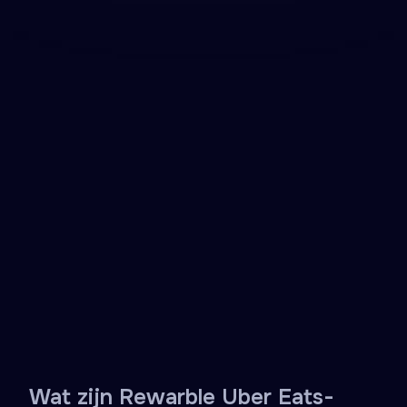
Maaltijdbezorging in meer dan 45 landen
In sommige regio's ook te gebruiken voor Uber-ritten
Directe levering per e-mail
Koop een Uber Eats cadeaukaart en voeg tegoed
toe voor maaltijdbezorging in meer dan 45 landen
- voor restaurants, boodschappenbezorging en in
sommige regio's ook voor Uber-ritten.
Verkrijgbaar via de partnersites van Rewarble.
Ontvang de code direct per e-mail - geen
bankkaart nodig.
Bekijk partners
Ontvang een cadeaukaart
4.2
•
1502 beoordelingen
Wat zijn Rewarble Uber Eats-